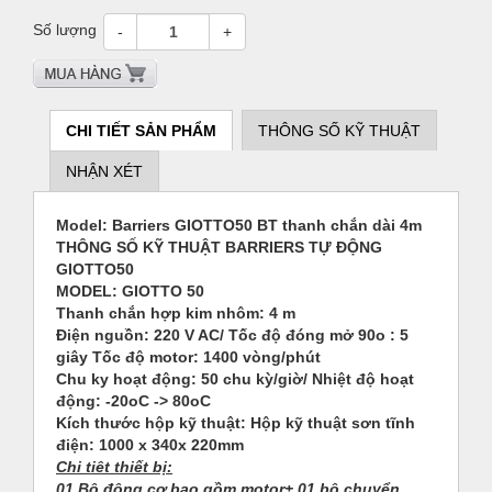
Số lượng
-
+
CHI TIẾT SẢN PHẨM
THÔNG SỐ KỸ THUẬT
NHẬN XÉT
Demo dự án 1
Model: Barriers GIOTTO50 BT thanh chắn dài 4m
THÔNG SỐ KỸ THUẬT BARRIERS TỰ ĐỘNG
GIOTTO50
MODEL:
GIOTTO 50
Thanh chắn hợp kim nhôm: 4 m
Điện nguồn: 220 V AC/ Tốc độ đóng mở 90o : 5
giây Tốc độ motor: 1400 vòng/phút
Chu ky hoạt động: 50 chu kỳ/giờ/ Nhiệt độ hoạt
động: -20oC -> 80oC
Kích thước hộp kỹ thuật: Hộp kỹ thuật sơn tĩnh
điện: 1000 x 340x 220mm
Chi tiêt thiết bị:
01 Bộ động cơ bao gồm motor+ 01 bộ chuyển