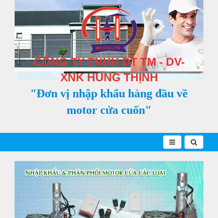
CÔNG TY TNHH ĐT TM - DV-
XNK HÙNG THỊNH
"Đơn vị nhập khẩu hàng đầu về
motor cửa cuốn"