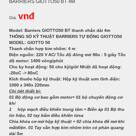
BARRIERS GIOTTO50 BT 4M
vnđ
Giá:
Model: Barriers GIOTTO50 BT thanh chắn dài 4m
THÔNG SỐ KỸ THUẬT BARRIERS TỰ ĐỘNG GIOTTO50
MODEL:
GIOTTO 50
Thanh chắn hợp kim nhôm: 4 m
Điện nguồn: 220 V AC/ Tốc độ đóng mở 90o : 5 giây Tốc
độ motor: 1400 vòng/phút
Chu ky hoạt động: 50 chu kỳ/giờ/ Nhiệt độ hoạt động:
-20oC -> 80oC
Kích thước hộp kỹ thuật: Hộp kỹ thuật sơn tĩnh điện:
1000 x 340x 220mm
Chi tiêt thiết bị:
01 Bộ động cơ bao gồm motor+ 01 bộ chuyển động cơ
khí
1
hộp mạch điều khiển trung tâm + Biến áp 01 Bộ thu
tín hiệu, 02 tay bấm điều khiển từxa
Chìa khóa cơ mở hộp kỹ thuật + 02 chìa khóa để mở khi
mấtđiện. 01 Tay cần hợp kim nhôm tròn có phản quang
dài 5m