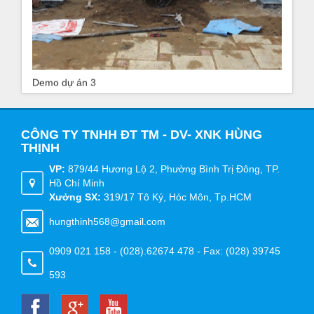
Demo dự án 3
CÔNG TY TNHH ĐT TM - DV- XNK HÙNG
THỊNH
VP:
879/44 Hương Lộ 2, Phường Bình Trị Đông, TP.
Hồ Chí Minh
Xưởng SX:
319/17 Tô Ký, Hóc Môn, Tp.HCM
hungthinh568@gmail.com
0909 021 158 - (028).62674 478 - Fax: (028) 39745
593