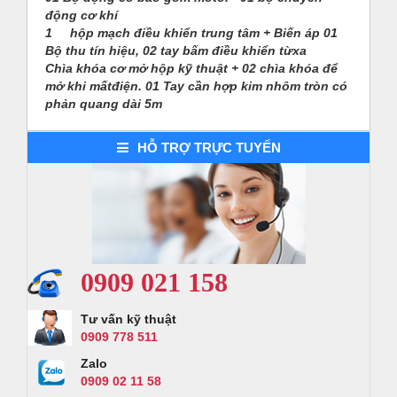
động cơ khí
Demo dự án 2
1
hộp mạch điều khiển trung tâm + Biến áp 01
Bộ thu tín hiệu, 02 tay bấm điều khiển từxa
Chìa khóa cơ mở hộp kỹ thuật + 02 chìa khóa để
mở khi mấtđiện. 01 Tay cần hợp kim nhôm tròn có
phản quang dài 5m
HỖ TRỢ TRỰC TUYẾN
0909 021 158
Tư vấn kỹ thuật
0909 778 511
Zalo
0909 02 11 58