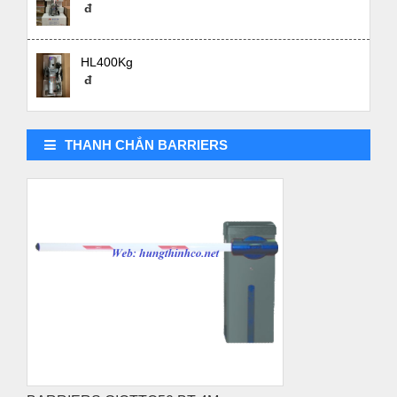
đ
HL400Kg
đ
THANH CHẮN BARRIERS