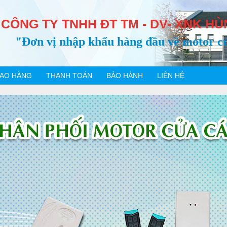
CÔNG TY TNHH ĐT TM - DV- XNK HÙ
"Đơn vị nhập khẩu hàng đầu về motor c
IAO HÀNG
THANH TOÁN
BẢO HÀNH
LIÊN HỆ