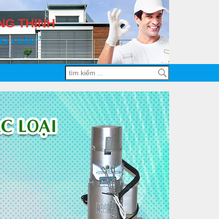
NG THỊNH
ửa cuốn"
Demo dự án 1