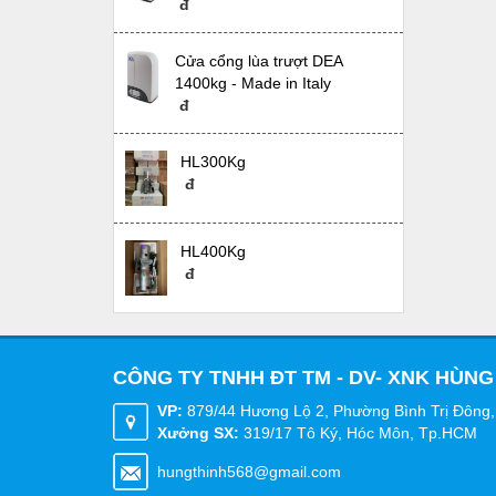
đ
Cửa cổng lùa trượt DEA
1400kg - Made in Italy
đ
HL300Kg
đ
HL400Kg
đ
CÔNG TY TNHH ĐT TM - DV- XNK HÙNG
VP:
879/44 Hương Lộ 2, Phường Bình Trị Đông,
Xưởng SX:
319/17 Tô Ký, Hóc Môn, Tp.HCM
hungthinh568@gmail.com