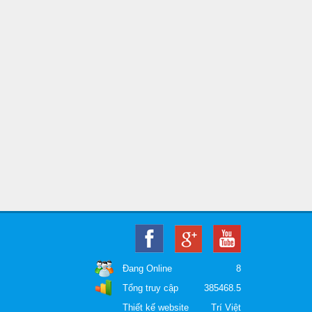
Demo dự án 1
Demo dự án 2
Đang Online
8
Tổng truy cập
385468.5
Thiết kế website
Trí Việt