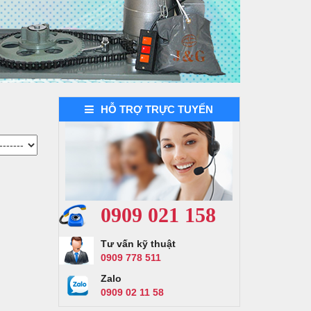
HỖ TRỢ TRỰC TUYẾN
Demo dự án 2
0909 021 158
Tư vấn kỹ thuật
0909 778 511
Zalo
0909 02 11 58