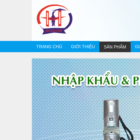
TRANG CHỦ
GIỚI THIỆU
G
SẢN PHẨM