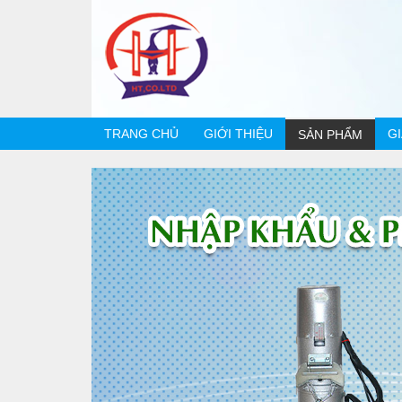
TRANG CHỦ
GIỚI THIỆU
G
SẢN PHẨM