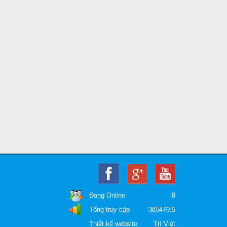
Demo dự án 1
Demo dự án 2
Đang Online
8
Tổng truy cập
385470.5
Thiết kế website
Trí Việt