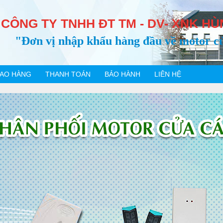
CÔNG TY TNHH ĐT TM - DV- XNK HÙ
"Đơn vị nhập khẩu hàng đầu về motor c
IAO HÀNG
THANH TOÁN
BẢO HÀNH
LIÊN HỆ