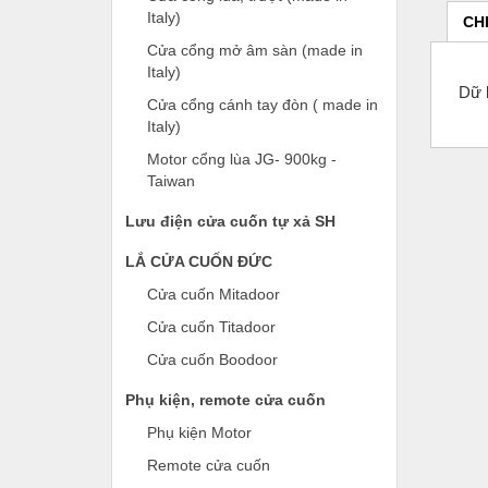
Italy)
CH
Cửa cổng mở âm sàn (made in
Italy)
Dữ l
Cửa cổng cánh tay đòn ( made in
Italy)
Motor cổng lùa JG- 900kg -
Taiwan
Lưu điện cửa cuốn tự xả SH
LẮ CỬA CUỐN ĐỨC
Cửa cuốn Mitadoor
Cửa cuốn Titadoor
Cửa cuốn Boodoor
Phụ kiện, remote cửa cuốn
Phụ kiện Motor
Remote cửa cuốn