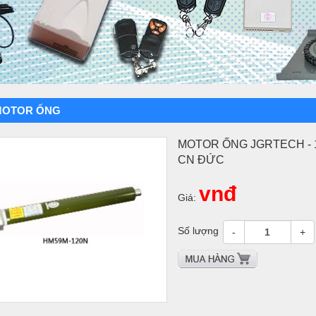
MOTOR ỐNG
MOTOR ỐNG JGRTECH - 1
CN ĐỨC
vnđ
Giá:
Số lượng
-
+