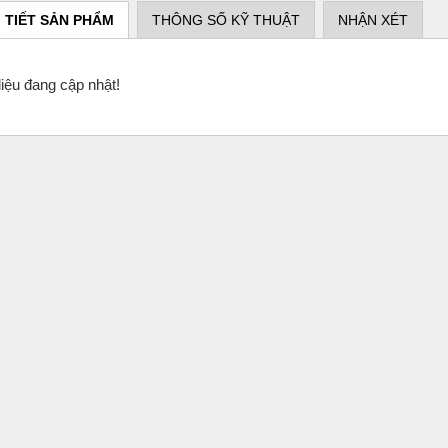
I TIẾT SẢN PHẨM
THÔNG SỐ KỸ THUẬT
NHẬN XÉT
iệu đang cập nhật!