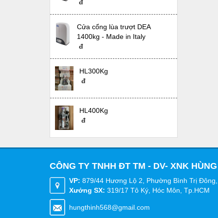
đ
Cửa cổng lùa trượt DEA
1400kg - Made in Italy
đ
HL300Kg
đ
HL400Kg
đ
CÔNG TY TNHH ĐT TM - DV- XNK HÙNG
VP:
879/44 Hương Lộ 2, Phường Bình Trị Đông,
Xưởng SX:
319/17 Tô Ký, Hóc Môn, Tp.HCM
hungthinh568@gmail.com