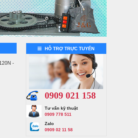
HỖ TRỢ TRỰC TUYẾN
Demo dự án 2
20N -
0909 021 158
Tư vấn kỹ thuật
0909 778 511
Zalo
0909 02 11 58