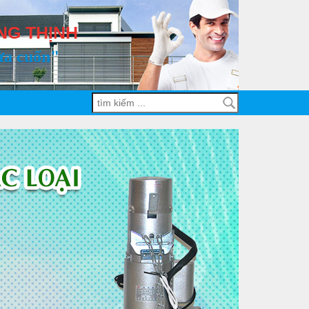
NG THỊNH
ửa cuốn"
Demo dự án 1