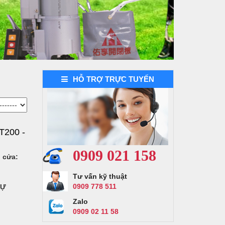
HỖ TRỢ TRỰC TUYẾN
Demo dự án 2
T200 -
0909 021 158
h cửa:
Tư vấn kỹ thuật
0909 778 511
TỰ
Zalo
0909 02 11 58