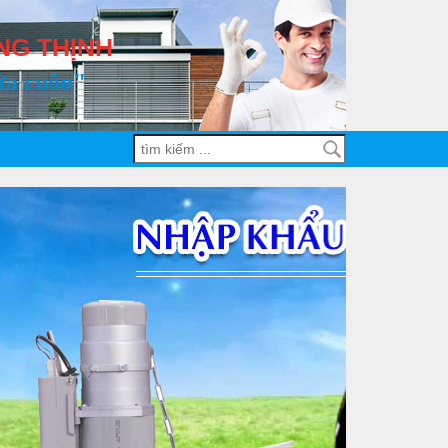
NG THỊNH
ửa cuốn"
Demo dự án 1