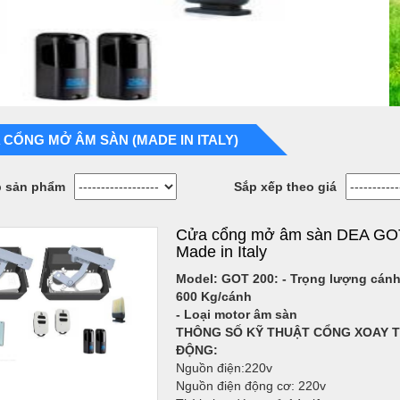
 CỔNG MỞ ÂM SÀN (MADE IN ITALY)
p sản phẩm
Sắp xếp theo giá
Cửa cổng mở âm sàn DEA GO
Made in Italy
Model: GOT 200
: - Trọng lượng cán
600 Kg/cánh
- Loại motor âm sàn
THÔNG SỐ KỸ THUẬT CỔNG XOAY 
ĐỘNG:
Nguồn điện:220v
Nguồn điện động cơ: 220v