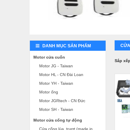
CỬA
DANH MỤC SẢN PHẨM
Motor cửa cuốn
Sắp xế
Motor JG - Taiwan
Motor HL - CN Đài Loan
Motor YH - Taiwan
Motor ống
Motor JGRtech - CN Đức
Motor SH - Taiwan
Motor cửa cổng tự động
Cửa cổng lùa, trượt (made in