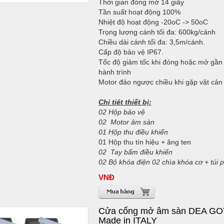
Thời gian đóng mở 14 giây
Tần suất hoạt động 100%
Nhiệt độ hoạt động -20oC -> 50oC
Trọng lượng cánh tối đa: 600kg/cánh
Chiều dài cánh tối đa: 3,5m/cánh.
Cấp độ bảo vệ IP67.
Tốc độ giảm tốc khi đóng hoặc mở gần
hành trình
Motor đảo ngược chiều khi gặp vật cản
Chi tiêt thiết bị:
02 Hộp bảo vệ
02 Motor âm sàn
01 Hộp thu điều khiển
01 Hộp thu tín hiệu + ăng ten
02 T
ay bấm điều khiển
02 Bộ khóa điện 02 chìa khóa cơ + túi 
VNĐ
Cửa cổng mở âm sàn DEA GO
Made in ITALY