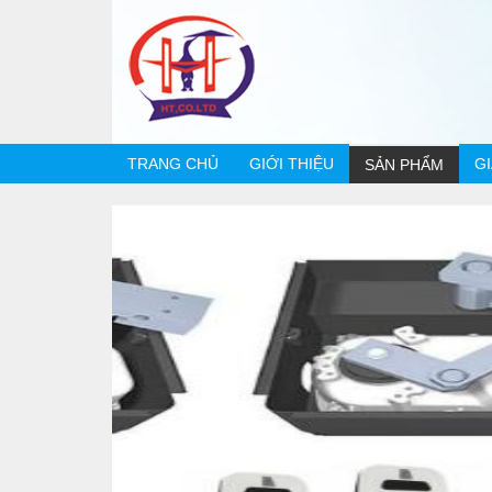
TRANG CHỦ
GIỚI THIỆU
G
SẢN PHẨM