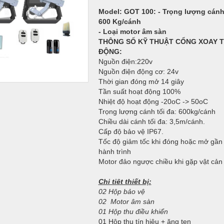
Model: GOT 100
: - Trọng lượng cán
600 Kg/cánh
- Loại motor âm sàn
THÔNG SỐ KỸ THUẬT CỔNG XOAY 
ĐỘNG:
Nguồn điện:220v
Nguồn điện động cơ: 24v
Thời gian đóng mở 14 giây
Tần suất hoạt động 100%
Nhiệt độ hoạt động -20oC -> 50oC
Trọng lượng cánh tối đa: 600kg/cánh
Chiều dài cánh tối đa: 3,5m/cánh.
Cấp độ bảo vệ IP67.
Tốc độ giảm tốc khi đóng hoặc mở gần
hành trình
Motor đảo ngược chiều khi gặp vật cản
Chi tiêt thiết bị:
02 Hộp bảo vệ
02 Motor âm sàn
01 Hộp thu điều khiển
01 Hộp thu tín hiệu + ăng ten