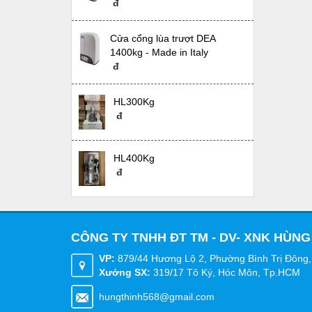
đ
Cửa cổng lùa trượt DEA
1400kg - Made in Italy
đ
HL300Kg
đ
HL400Kg
đ
CÔNG TY TNHH ĐT TM - DV- XNK HÙNG
VP:
879/44 Hương Lộ 2, Phường Bình Trị Đông,
Xưởng SX:
319/17 Tô Ký, Hóc Môn, Tp.HCM
hungthinh568@gmail.com