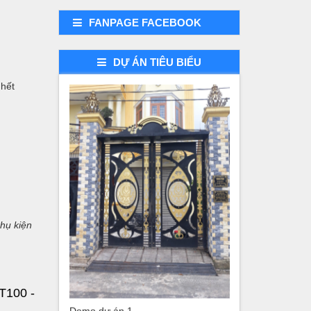
FANPAGE FACEBOOK
DỰ ÁN TIÊU BIỂU
Demo dự án 3
 hết
phụ kiện
T100 -