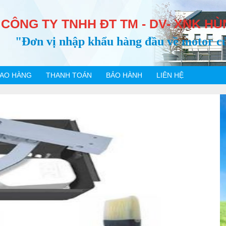
CÔNG TY TNHH ĐT TM - DV- XNK HÙ
"Đơn vị nhập khẩu hàng đầu về motor c
IAO HÀNG
THANH TOÁN
BẢO HÀNH
LIÊN HỆ