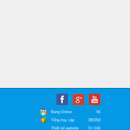
Demo dự án 1
Demo dự án 2
Đang Online
56
Tổng truy cập
385359
Thiết kế website
Trí Việt