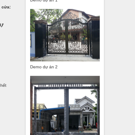
Demo dự án 1
h cửa:
TỰ
Demo dự án 2
 hết