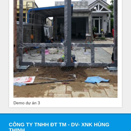
Demo dự án 3
CÔNG TY TNHH ĐT TM - DV- XNK HÙNG
THỊNH