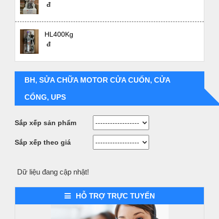
đ
HL400Kg
đ
BH, SỬA CHỮA MOTOR CỬA CUỐN, CỬA
CỔNG, UPS
Sắp xếp sản phẩm
Demo dự án 2
Sắp xếp theo giá
Dữ liệu đang cập nhật!
HỖ TRỢ TRỰC TUYẾN