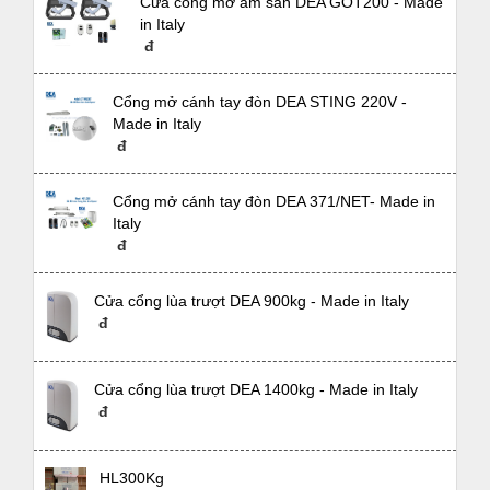
Cửa cổng mở âm sàn DEA GOT200 - Made
in Italy
đ
Cổng mở cánh tay đòn DEA STING 220V -
Made in Italy
đ
Cổng mở cánh tay đòn DEA 371/NET- Made in
Italy
đ
Cửa cổng lùa trượt DEA 900kg - Made in Italy
đ
Cửa cổng lùa trượt DEA 1400kg - Made in Italy
đ
Demo dự án 1
HL300Kg