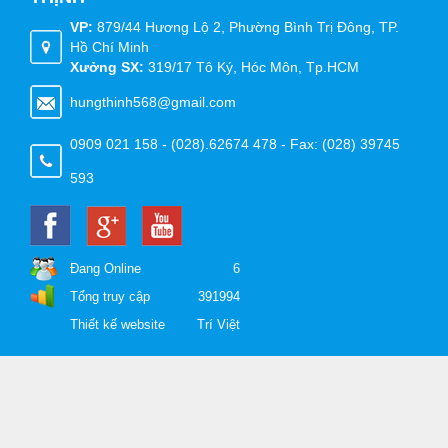
VP:
879/44 Hương Lộ 2, Phường Bình Trị Đông, TP.
Hồ Chí Minh
Xưởng SX:
319/17 Tô Ký, Hóc Môn, Tp.HCM
hungthinh568@gmail.com
0909 021 158 - (028).62674 478 - Fax: (028) 39745
593
Đang Online
6
Tổng truy cập
391994
Thiết kế website
Trí Việt
Demo dự án 1