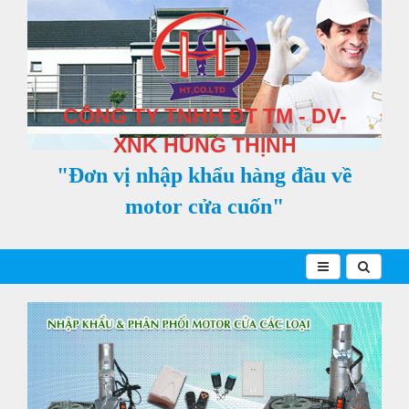
CÔNG TY TNHH ĐT TM - DV-
XNK HÙNG THỊNH
"Đơn vị nhập khẩu hàng đầu về
motor cửa cuốn"